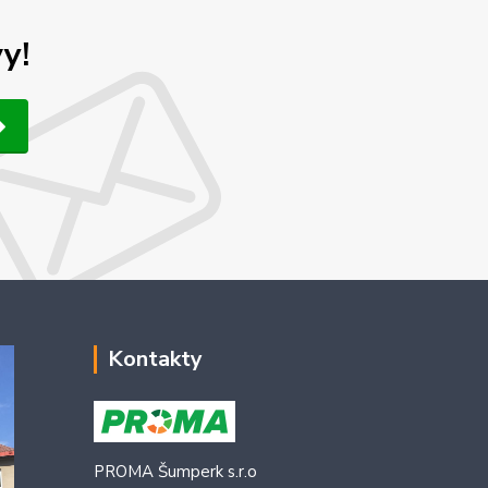
y!
Kontakty
PROMA Šumperk s.r.o