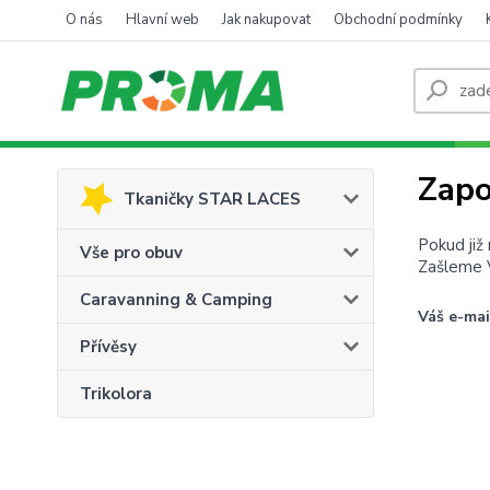
O nás
Hlavní web
Jak nakupovat
Obchodní podmínky
Zapo
Tkaničky STAR LACES
Pokud již
Vše pro obuv
Zašleme V
Caravanning & Camping
Váš e-mai
Přívěsy
Trikolora