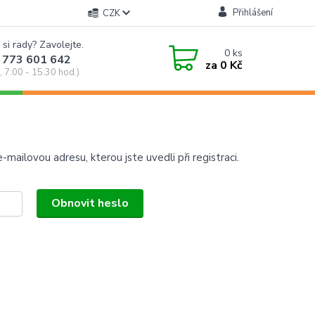
Přihlášení
CZK
 si rady? Zavolejte.
0
ks
 773 601 642
za
0 Kč
, 7:00 - 15:30 hod.)
mailovou adresu, kterou jste uvedli při registraci.
Obnovit heslo