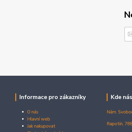
N
Informace pro zákazníky
Kde nás
O nás
Nám. Svobo
Hlavní web
Rapotín, 78
Jak nakupovat