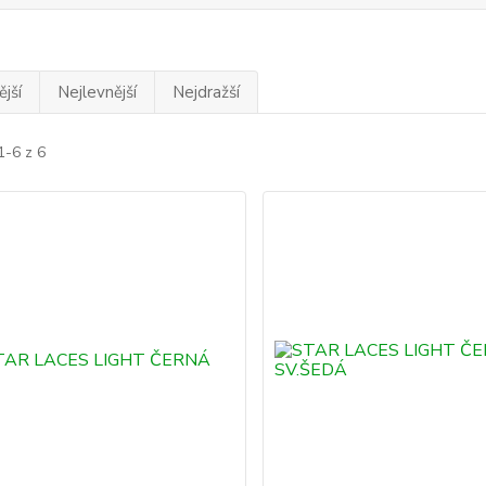
jší
Nejlevnější
Nejdražší
1-6 z 6