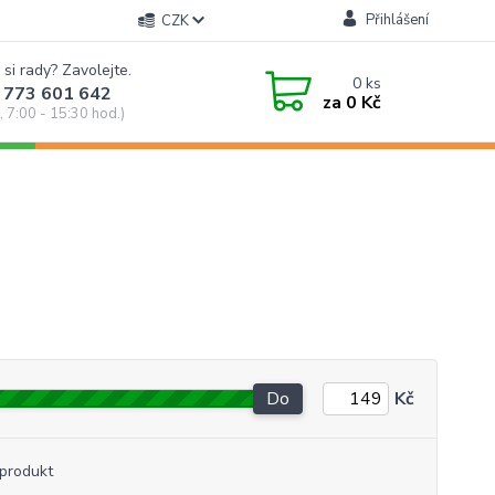
Přihlášení
CZK
 si rady? Zavolejte.
0
ks
 773 601 642
za
0 Kč
, 7:00 - 15:30 hod.)
Do
Kč
produkt