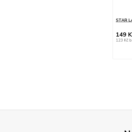
STAR L
149 K
123 Kč
b