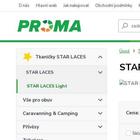
O nás
Hlavní web
Jak nakupovat
Obchodní podmínky
Úvod
Tkaničky STAR LACES
STA
STAR LACES
STAR LACES Light
Vše pro obuv
Cena:
Caravanning & Camping
Přívěsy
Skl