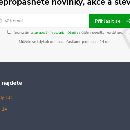
epropásněte novinky, akce a slev
Přihlásit se
Souhlasím se
zpracováním osobních údajů
za účelem rozesílky newsletteru.
Můžete se kdykoli odhlásit. Zasíláme jednou za 14 dní.
 najdete
dy 131
8 14