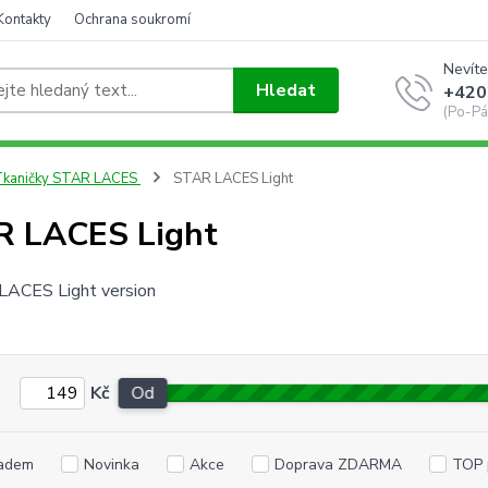
Kontakty
Ochrana soukromí
Nevíte
Hledat
+420
(Po-Pá
Tkaničky STAR LACES
STAR LACES Light
R LACES Light
Kč
Od
adem
Novinka
Akce
Doprava ZDARMA
TOP 