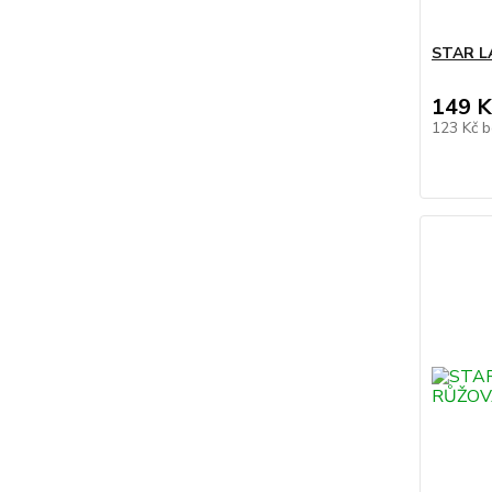
STAR L
149 K
123 Kč
b