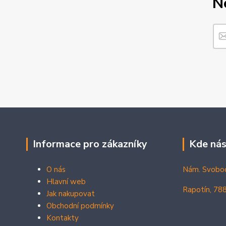
N
Informace pro zákazníky
Kde nás
O nás
Nám. Svobo
Hlavní web
Rapotín, 78
Jak nakupovat
Obchodní podmínky
Kontakty