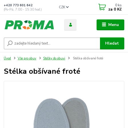
0
ks
+420 773 601 642
CZK
za
0 Kč
(Po-Pá, 7:00 - 15:30 hod.)
Menu
Hledat
Úvod
Vše pro obuv
Stélky do obuvi
Stélka obšívané froté
Stélka obšívané froté