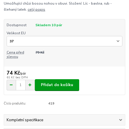
Umožňující chůzi bosou nohou v obuvi. Složení: Líc - bavlna, rub -
šlehaný latek.
celý popis
Dostupnost
Skladem 10 pár
Velikost EU
Cena před
79 Kč
slevou
74 Kč
/
pár
61 Kč
bez DPH
Přidat do košíku
Číslo produktu:
419
Kompletní specifikace