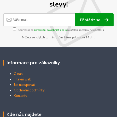
slevy!
Přihlásit se
Souhlasím se
zpracováním osobních údajů
za účelem rozesílky newsletteru.
Můžete se kdykoli odhlásit. Zasíláme jednou za 14 dní.
Informace pro zákazníky
O nás
Hlavní web
Jak nakupovat
Obchodní podmínky
Kontakty
Kde nás najdete