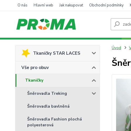
O nás
Hlavní web
Jak nakupovat
Obchodní podmínky
Úvod
V
Tkaničky STAR LACES
Šněr
Vše pro obuv
Tkaničky
Šněrovadla Treking
Šněrovadla bavlněná
Šněrovadla Fashion plochá
polyesterová