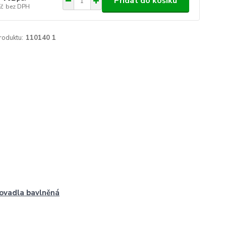
Přidat do košíku
Kč
bez DPH
roduktu:
110140 1
ovadla bavlněná