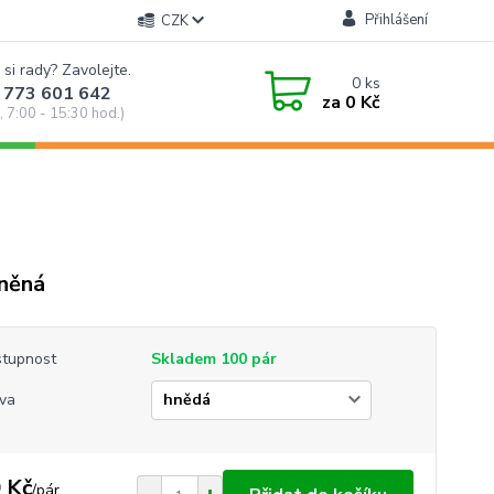
Přihlášení
CZK
 si rady? Zavolejte.
0
ks
 773 601 642
za
0 Kč
, 7:00 - 15:30 hod.)
něná
tupnost
Skladem 100 pár
va
 Kč
/
pár