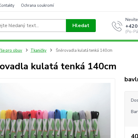
Kontakty
Ochrana soukromí
Nevíte
Hledat
+420
(Po-Pá
še pro obuv
Tkaničky
Šněrovadla kulatá tenká 140cm
ovadla kulatá tenká 140cm
bavl
Dos
Bar
40