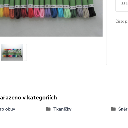
33 
Číslo p
zařazeno v kategoriích
ro obuv
Tkaničky
Šněr